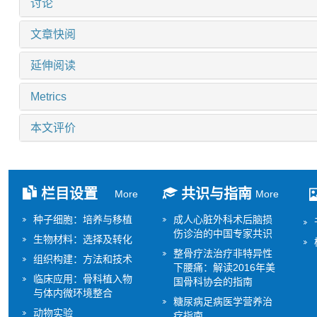
讨论
文章快阅
延伸阅读
Metrics
本文评价
栏目设置
共识与指南
More
More
种子细胞：培养与移植
成人心脏外科术后脑损
伤诊治的中国专家共识
生物材料：选择及转化
整骨疗法治疗非特异性
组织构建：方法和技术
下腰痛：解读2016年美
临床应用：骨科植入物
国骨科协会的指南
与体内微环境整合
糖尿病足病医学营养治
动物实验
疗指南