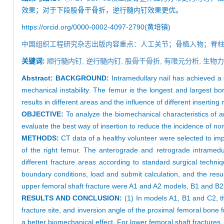
效果；对于下段股骨干骨折，逆行髓内钉效果更优。
https://orcid.org/0000-0002-4097-2790(黄培镇)
中国组织工程研究杂志出版内容重点：人工关节；骨植入物；脊
关键词:
顺行髓内钉,
逆行髓内钉,
股骨干骨折,
有限元分析,
生物力
Abstract:
BACKGROUND:
Intramedullary nail has achieved a g
mechanical instability. The femur is the longest and largest b
results in different areas and the influence of different inserting
OBJECTIVE:
To analyze the biomechanical characteristics of an
evaluate the best way of insertion to reduce the incidence of no
METHODS:
CT data of a healthy volunteer were selected to im
of the right femur. The anterograde and retrograde intramedu
different fracture areas according to standard surgical tech
boundary conditions, load and submit calculation, and the resu
upper femoral shaft fracture were A1 and A2 models, B1 and B
RESULTS AND CONCLUSION:
(1) In models A1, B1 and C2, th
fracture site, and inversion angle of the proximal femoral bone 
a better biomechanical effect. For lower femoral shaft fractures, 