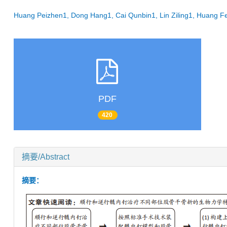
Huang Peizhen1, Dong Hang1, Cai Qunbin1, Lin Ziling1, Huang
PDF
420
摘要/Abstract
摘要：