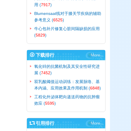
用
(
7917
)
Blumensaat线对于膝关节疾病的辅助
参考意义
(
6525
)
牛心包补片修复心脏间隔缺损的应用
(
5829
)
下载排行
More...
氧化锌的抗菌机制及其安全性研究进
展
(
7452
)
双乳酸阈值运动训练：发展脉络、基
本内涵、应用效果及作用机制
(
6848
)
工程化外泌体靶向递送药物的抗肿瘤
效应
(
5595
)
引用排行
More...