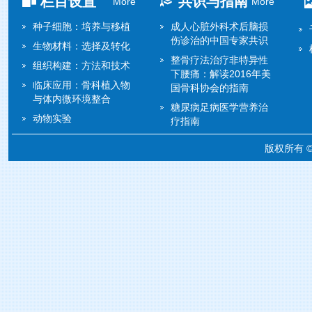
栏目设置
共识与指南
More
More
种子细胞：培养与移植
成人心脏外科术后脑损
伤诊治的中国专家共识
生物材料：选择及转化
整骨疗法治疗非特异性
组织构建：方法和技术
下腰痛：解读2016年美
临床应用：骨科植入物
国骨科协会的指南
与体内微环境整合
糖尿病足病医学营养治
动物实验
疗指南
版权所有 