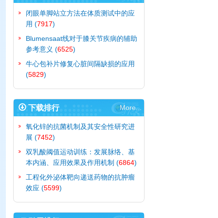
闭眼单脚站立方法在体质测试中的应
用
(
7917
)
Blumensaat线对于膝关节疾病的辅助
参考意义
(
6525
)
牛心包补片修复心脏间隔缺损的应用
(
5829
)
下载排行
More...
氧化锌的抗菌机制及其安全性研究进
展
(
7452
)
双乳酸阈值运动训练：发展脉络、基
本内涵、应用效果及作用机制
(
6864
)
工程化外泌体靶向递送药物的抗肿瘤
效应
(
5599
)