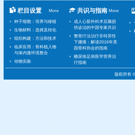
栏目设置
共识与指南
More
More
种子细胞：培养与移植
成人心脏外科术后脑损
伤诊治的中国专家共识
生物材料：选择及转化
整骨疗法治疗非特异性
组织构建：方法和技术
下腰痛：解读2016年美
临床应用：骨科植入物
国骨科协会的指南
与体内微环境整合
糖尿病足病医学营养治
动物实验
疗指南
版权所有 