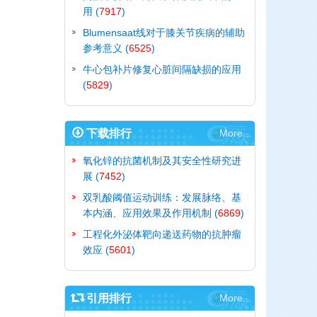
用
(
7917
)
Blumensaat线对于膝关节疾病的辅助
参考意义
(
6525
)
牛心包补片修复心脏间隔缺损的应用
(
5829
)
下载排行
More...
氧化锌的抗菌机制及其安全性研究进
展
(
7452
)
双乳酸阈值运动训练：发展脉络、基
本内涵、应用效果及作用机制
(
6869
)
工程化外泌体靶向递送药物的抗肿瘤
效应
(
5601
)
引用排行
More...