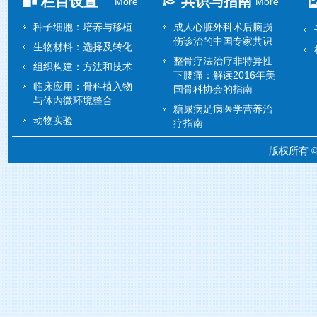
栏目设置
共识与指南
More
More
种子细胞：培养与移植
成人心脏外科术后脑损
伤诊治的中国专家共识
生物材料：选择及转化
整骨疗法治疗非特异性
组织构建：方法和技术
下腰痛：解读2016年美
临床应用：骨科植入物
国骨科协会的指南
与体内微环境整合
糖尿病足病医学营养治
动物实验
疗指南
版权所有 