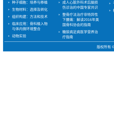
种子细胞：培养与移植
成人心脏外科术后脑损
伤诊治的中国专家共识
生物材料：选择及转化
整骨疗法治疗非特异性
组织构建：方法和技术
下腰痛：解读2016年美
临床应用：骨科植入物
国骨科协会的指南
与体内微环境整合
糖尿病足病医学营养治
动物实验
疗指南
版权所有 