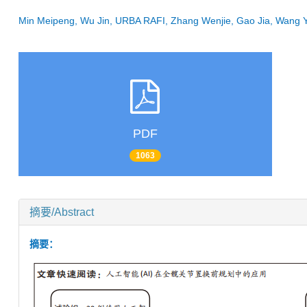
Min Meipeng, Wu Jin, URBA RAFI, Zhang Wenjie, Gao Jia, Wang
PDF
1063
摘要/Abstract
摘要：