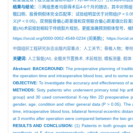
结果与结论：
①两组患者均获得术后4-6个月的随访，其中对照
髋臼侧、股骨侧假体完全匹配率：试验组明显优于对照组(P < 0.
义(P < 0.05)，双侧股骨偏心距差值和双侧联合偏心距差值比较差异
能(AI)术前规划相较于传统胶片规划，更能准确预测假体型号、
https://orcid.org/0000-0002-4548-0234 (闵美鹏)；https://orcid
中国组织工程研究杂志出版内容重点：人工关节；骨植入物；脊
关键词:
人工智能(AI),
全髋关节置换术,
术前规划,
模板测量,
假体
Abstract:
BACKGROUND:
The preoperative planning of traditi
the operation time and intraoperative blood loss, and to some ex
OBJECTIVE:
To investigate the accuracy and effectiveness of arti
METHODS:
Sixty patients who underwent primary total hip arth
group) and 30 used conventional X-ray film 2D preoperative pla
gender, age, condition and other general data (P > 0.05). The 
time, intraoperative blood loss, bilateral femoral eccentric dista
at 3 months after operation were compared between the two grou
RESULTS AND CONCLUSION:
(1) Patients in both groups we
prosthesis at 5 days postoperatively, which recovered after