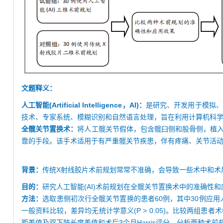
文题释义：
人工智能(Artificial Intelligence，AI)：
是研究、开发用于模拟、
技术、专家系统、模糊识别和自然语言处理，旨在利用计算机科
全髋关节置换术：
将人工髋关节假体，包含髋臼侧和股骨侧，植
靠的手段。该手术适用于有严重髋关节疾患，伴有疼痛、关节活
背景：
传统X射线胶片术前规划常常不准确，会导致一些术中和术
目的：
研究人工智能(AI)术前规划在全髋关节置换术中的准确性
方法：
选取患侧初次行全髋关节置换的患者60例，其中30例应用
一般资料比较，差异均无统计学意义(P > 0.05)。比较两
距差值及双下肢长度差值和术后3个月Harris评分，分析两种术