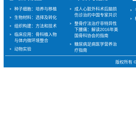
种子细胞：培养与移植
成人心脏外科术后脑损
伤诊治的中国专家共识
生物材料：选择及转化
整骨疗法治疗非特异性
组织构建：方法和技术
下腰痛：解读2016年美
临床应用：骨科植入物
国骨科协会的指南
与体内微环境整合
糖尿病足病医学营养治
动物实验
疗指南
版权所有 