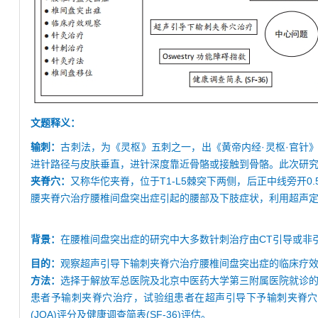
文题释义：
输刺：
古刺法，为《灵枢》五刺之一，出《黄帝内经·灵枢·官针
进针路径与皮肤垂直，进针深度靠近骨骼或接触到骨骼。此次研
夹脊穴：
又称华佗夹脊，位于T1-L5棘突下两侧，后正中线旁开
腰夹脊穴治疗腰椎间盘突出症引起的腰部及下肢症状，利用超声
背景：
在腰椎间盘突出症的研究中大多数针刺治疗由CT引导或非
目的：
观察超声引导下输刺夹脊穴治疗腰椎间盘突出症的临床疗
方法：
选择于解放军总医院及北京中医药大学第三附属医院就诊的腰
患者予输刺夹脊穴治疗，试验组患者在超声引导下予输刺夹脊穴治疗
(JOA)评分及健康调查简表(SF-36)评估。