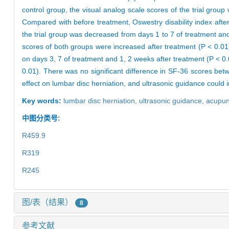
control group, the visual analog scale scores of the trial grou
Compared with before treatment, Oswestry disability index afte
the trial group was decreased from days 1 to 7 of treatment an
scores of both groups were increased after treatment (P < 0.01
on days 3, 7 of treatment and 1, 2 weeks after treatment (P < 0
0.01). There was no significant difference in SF-36 scores betw
effect on lumbar disc herniation, and ultrasonic guidance could i
Key words:
lumbar disc herniation,
ultrasonic guidance,
acupun
中图分类号:
R459.9
R319
R245
图/表（结果）
8
参考文献