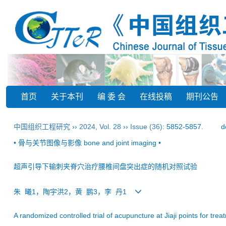
首页
关于本刊
编 委 会
在线投稿
期刊公告
中国组织工程研究
››
2024
,
Vol. 28
››
Issue (36)
: 5852-5857.
d
• 骨与关节图像与影像 bone and joint imaging •
超声引导下输刺夹脊穴治疗腰椎间盘突出症的随机对照试验
朱 曦1，陶宇洪2，黄 鹏3，李 丹1
A randomized controlled trial of acupuncture at Jiaji points for tre