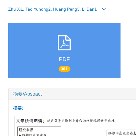
Zhu Xi1, Tao Yuhong2, Huang Peng3, Li Dan1
PDF
301
摘要/Abstract
摘要：