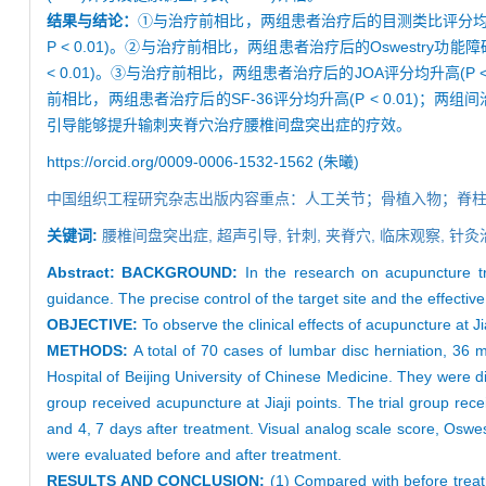
结果与结论：
①与治疗前相比，两组患者治疗后的目测类比评分均降低(
P < 0.01)。②与治疗前相比，两组患者治疗后的Oswestry功能
< 0.01)。③与治疗前相比，两组患者治疗后的JOA评分均升高(P < 
前相比，两组患者治疗后的SF-36评分均升高(P < 0.01)；两
引导能够提升输刺夹脊穴治疗腰椎间盘突出症的疗效。
https://orcid.org/0009-0006-1532-1562 (朱曦)
中国组织工程研究杂志出版内容重点：人工关节；骨植入物；脊
关键词:
腰椎间盘突出症,
超声引导,
针刺,
夹脊穴,
临床观察,
针灸
Abstract:
BACKGROUND:
In the research on acupuncture t
guidance. The precise control of the target site and the effectiv
OBJECTIVE:
To observe the clinical effects of acupuncture at Ji
METHODS:
A total of 70 cases of lumbar disc herniation, 36
Hospital of Beijing University of Chinese Medicine. They were 
group received acupuncture at Jiaji points. The trial group rec
and 4, 7 days after treatment. Visual analog scale score, Osw
were evaluated before and after treatment.
RESULTS AND CONCLUSION:
(1) Compared with before treat