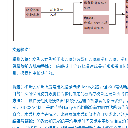
文题释义：
掌侧入路：
桡骨远端骨折手术入路分为背侧入路和掌侧入路，掌
保留旋前方肌完整性：
目前临床上治疗桡骨远端骨折常常采用传
肌，探索其中长期疗效。
背景：
桡骨远端骨折最常用入路是传统Henry入路，但术中需切
目的：
探讨保留旋前方肌联合掌侧锁定钢板治疗桡骨远端骨折的
方法：
回顾性分组对照分析64例桡骨远端骨折患者的临床资料，其中采
例，23-C2型4例；采取传统Henry入路切断旋前方肌方法的为传统组
愈合、术后并发症等情况，比较两组术后腕部疼痛目测类比评分(VA
结果与结论：
①改良组患者的平均手术时间及术中平均失血量均显著少于传统组