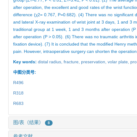
group (Z=-6.77, P < 0.01; Z=-5.41, P < 0.01). (2) The average he
after operation, the excellent and good rates of the wrist funct
difference (χ2= 0.767, P=0.682). (4) There was no significant 
and lateral X-ray examination of wrist joint at 3 days, 1 and 3 
traditional group at 1 week, 1 and 3 months after operation (P
after operation (P > 0.05). (6) There was no traumatic arthritis 
fixation device). (7) It is concluded that the modified Henry me
pain. However, intraoperative surgery can shorten the operation 
Key words:
distal radius,
fracture,
preservation,
volar plate,
pro
中图分类号:
R496
R318
R683
图/表（结果）
8
参考文献