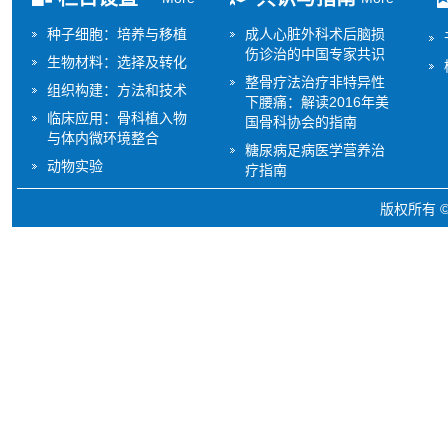
种子细胞：培养与移植
成人心脏外科术后脑损
伤诊治的中国专家共识
生物材料：选择及转化
整骨疗法治疗非特异性
组织构建：方法和技术
下腰痛：解读2016年美
临床应用：骨科植入物
国骨科协会的指南
与体内微环境整合
糖尿病足病医学营养治
动物实验
疗指南
版权所有 