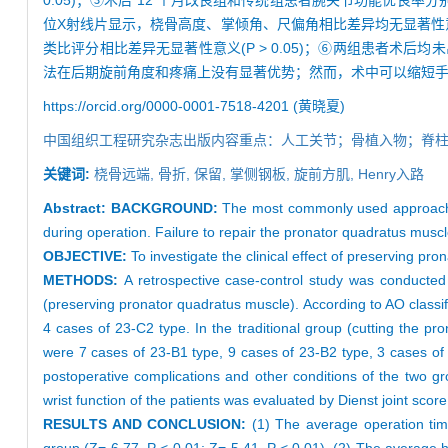
0.05)；③术后 12 个月改良组和传统组患者腕关节功能优良率分别为94%
位X射线片显示，桡骨高度、掌倾角、尺偏角相比差异均无显著性意义(P 
类比评分相比差异无显著性意义(P > 0.05)；⑥两组患者术后
法在后期旋前角度和疼痛上没有显著优势；然而，术中可以缩短
https://orcid.org/0000-0001-7518-4201 (黄晓夏)
中国组织工程研究杂志出版内容重点：人工关节；骨植入物；脊
关键词:
桡骨远端,
骨折,
保留,
掌侧钢板,
旋前方肌,
Henry入路
Abstract:
BACKGROUND:
The most commonly used approach fo
during operation. Failure to repair the pronator quadratus muscl
OBJECTIVE:
To investigate the clinical effect of preserving pro
METHODS:
A retrospective case-control study was conducted t
(preserving pronator quadratus muscle). According to AO classif
4 cases of 23-C2 type. In the traditional group (cutting the pr
were 7 cases of 23-B1 type, 9 cases of 23-B2 type, 3 cases of 
postoperative complications and other conditions of the two 
wrist function of the patients was evaluated by Dienst joint sco
RESULTS AND CONCLUSION:
(1) The average operation time 