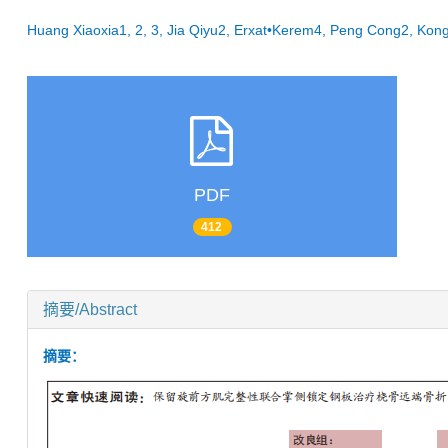
Huang Xiaoxia1, 2, 3, Jia Qiyu2, Erxat•Kerem4, Peng Cong2, K
PDF
412
摘要/Abstract
摘要：