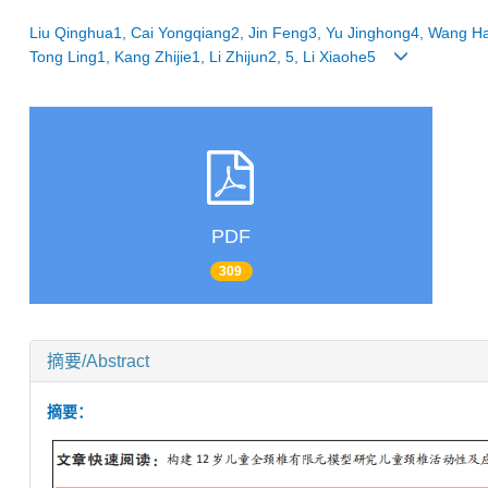
Liu Qinghua1, Cai Yongqiang2, Jin Feng3, Yu Jinghong4, Wang Ha
Tong Ling1, Kang Zhijie1, Li Zhijun2, 5, Li Xiaohe5
PDF
309
摘要/Abstract
摘要：