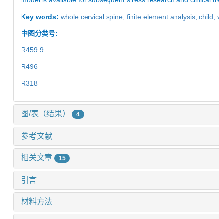
model is available for subsequent stress research and clinical t
Key words:
whole cervical spine,
finite element analysis,
child,
中图分类号:
R459.9
R496
R318
图/表（结果）
4
参考文献
相关文章
15
引言
材料方法