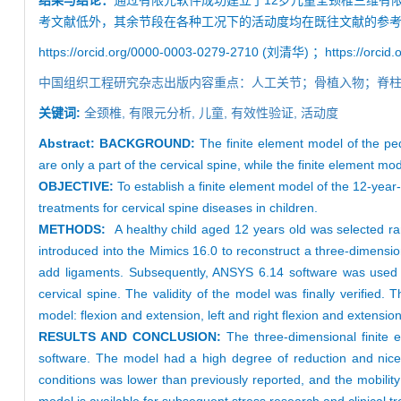
结果与结论：
通过有限元软件成功建立了12岁儿童全颈椎三维有限元
考文献低外，其余节段在各种工况下的活动度均在既往文献的参
https://orcid.org/0000-0003-0279-2710 (刘清华) ；https://orci
中国组织工程研究杂志出版内容重点：人工关节；骨植入物；脊
关键词:
全颈椎,
有限元分析,
儿童,
有效性验证,
活动度
Abstract:
BACKGROUND:
The finite element model of the ped
are only a part of the cervical spine, while the finite element mo
OBJECTIVE:
To establish a finite element model of the 12-year-o
treatments for cervical spine diseases in children.
METHODS:
A healthy child aged 12 years old was selected r
introduced into the Mimics 16.0 to reconstruct a three-dimens
add ligaments. Subsequently, ANSYS 6.14 software was used t
cervical spine. The validity of the model was finally verified
model: flexion and extension, left and right flexion and extension
RESULTS AND CONCLUSION:
The three-dimensional finite 
software. The model had a high degree of reduction and nice s
conditions was lower than previously reported, and the mobilit