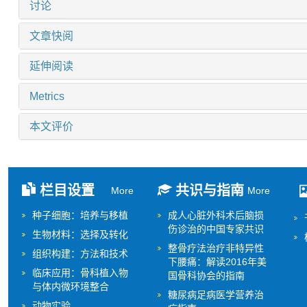
讨论
文章快阅
延伸阅读
Metrics
本文评价
栏目设置
共识与指南
More
More
种子细胞：培养与移植
成人心脏外科术后脑损
伤诊治的中国专家共识
生物材料：选择及转化
整骨疗法治疗非特异性
组织构建：方法和技术
下腰痛：解读2016年美
临床应用：骨科植入物
国骨科协会的指南
与体内微环境整合
糖尿病足病医学营养治
动物实验