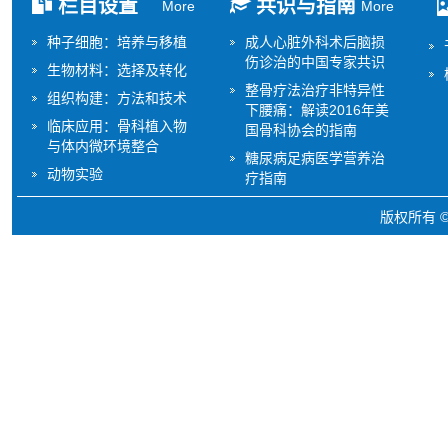
栏目设置
共识与指南
More
More
种子细胞：培养与移植
成人心脏外科术后脑损
伤诊治的中国专家共识
生物材料：选择及转化
整骨疗法治疗非特异性
组织构建：方法和技术
下腰痛：解读2016年美
临床应用：骨科植入物
国骨科协会的指南
与体内微环境整合
糖尿病足病医学营养治
动物实验
疗指南
版权所有 