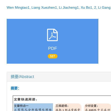
Wen Mingtao1, Liang Xuezhen1, Li Jiacheng1, Xu Bo1, 2, Li Ga
PDF
327
摘要/Abstract
摘要：