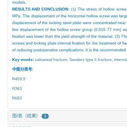
models.
RESULTS AND CONCLUSION:
(1) The stress of hollow scre
MPa. The displacement of the horizontal hollow screw was larg
displacement of the locking steel plate were concentrated nea
line displacement of the hollow screw group (0.015 77 mm) was
fixation was lower than the yield strength of the material. (3) T
screws and locking plate internal fixation for the treatment of S
of reducing postoperative complications. It is the recommended m
Key words:
calcaneal fracture,
Sanders type II fracture,
interna
中图分类号:
R459.9
R363
R683
图/表（结果）
5