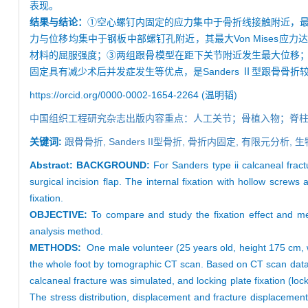
表现。
结果与结论：
①空心螺钉内固定的应力集中于骨折线接触附近，最大Von
力与位移均集中于钢板中部螺钉孔附近，其最大Von Mises应力达129
材料的屈服强度；③两组跟骨模型在距下关节附近发生最大位移；④
固定具有减少术后并发症发生等优点，是Sanders Ⅱ型跟骨骨
https://orcid.org/0000-0002-1654-2264 (温明韬)
中国组织工程研究杂志出版内容重点：人工关节；骨植入物；脊
关键词:
跟骨骨折,
Sanders II型骨折,
骨折内固定,
有限元分析,
生
Abstract:
BACKGROUND:
For Sanders type ii calcaneal fract
surgical incision flap. The internal fixation with hollow screws a
fixation.
OBJECTIVE:
To compare and study the fixation effect and mec
analysis method.
METHODS:
One male volunteer (25 years old, height 175 cm, w
the whole foot by tomographic CT scan. Based on CT scan data,
calcaneal fracture was simulated, and locking plate fixation (lo
The stress distribution, displacement and fracture displaceme