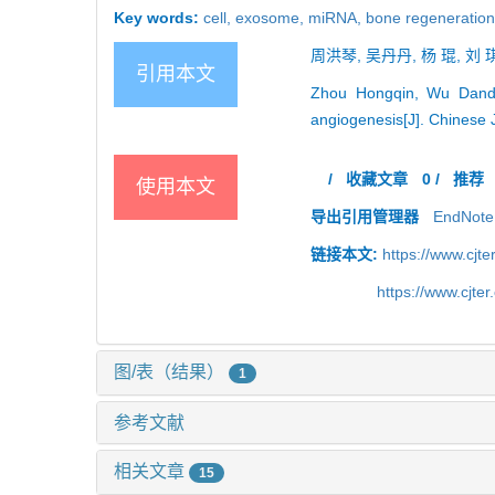
Key words:
cell,
exosome,
miRNA,
bone regeneratio
周洪琴, 吴丹丹, 杨 琨, 刘 
引用本文
Zhou Hongqin, Wu Danda
angiogenesis[J]. Chinese 
/
收藏文章
0
/
推荐
使用本文
导出引用管理器
EndNote
链接本文:
https://www.cjt
https://www.cjt
图/表（结果）
1
参考文献
相关文章
15