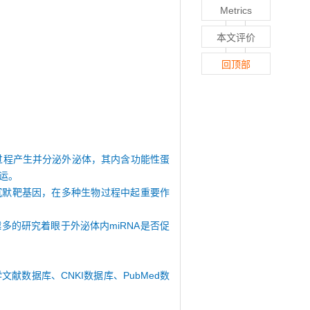
Metrics
本文评价
回顶部
控过程产生并分泌外泌体，其内含功能性蛋
运。
A来沉默靶基因，在多种生物过程中起重要作
多的研究着眼于外泌体内miRNA是否促
生物医学文献数据库、CNKI数据库、PubMed数