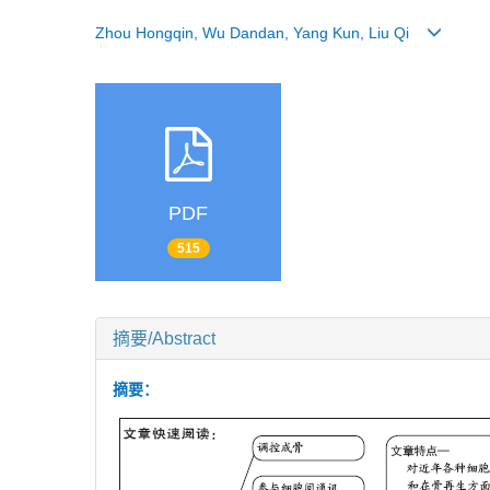
Zhou Hongqin, Wu Dandan, Yang Kun, Liu Qi
PDF
515
摘要/Abstract
摘要：