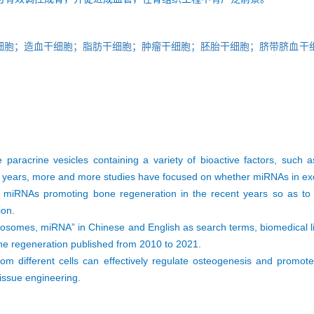
细胞；造血干细胞；脂肪干细胞；肿瘤干细胞；胚胎干细胞；脐带脐血干
paracrine vesicles containing a variety of bioactive factors, su
cent years, more and more studies have focused on whether miRNAs in
 miRNAs promoting bone regeneration in the recent years so as to pr
ion.
exosomes, miRNA” in Chinese and English as search terms, biomedical 
ne regeneration published from 2010 to 2021.
m different cells can effectively regulate osteogenesis and promote
issue engineering.