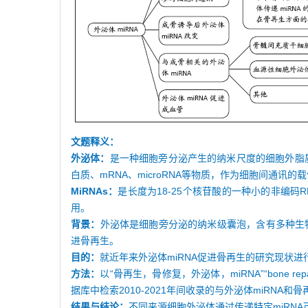
文题释义：
外泌体：
是一种细胞旁分泌产生的纳米尺度的细胞外脂质双
白质、mRNA、microRNA等物质，作为细胞间通
MiRNAs：
是长度为18-25个核苷酸的一种小的非编码
用。
背景：
外泌体是细胞旁分泌的纳米级囊泡，含有多种生物
进骨再生。
目的：
就近年来外泌体miRNA促进骨再生的研究现状
方法：
以“骨再生，骨修复，外泌体，miRNA”“bone rep
据库中检索2010-2021年间收录的与外泌体miRNA和
结果与结论：
不同来源细胞外泌体通过传递特定miRN