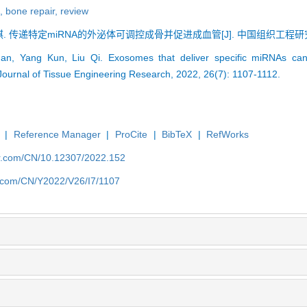
n,
bone repair,
review
琪. 传递特定miRNA的外泌体可调控成骨并促进成血管[J]. 中国组织工程研究, 2022
n, Yang Kun, Liu Qi. Exosomes that deliver specific miRNAs can
Journal of Tissue Engineering Research, 2022, 26(7): 1107-1112.
|
Reference Manager
|
ProCite
|
BibTeX
|
RefWorks
er.com/CN/10.12307/2022.152
er.com/CN/Y2022/V26/I7/1107