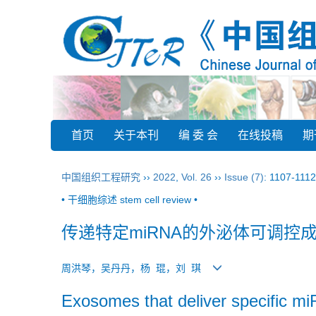
首页
关于本刊
编 委 会
在线投稿
期
中国组织工程研究
››
2022
,
Vol. 26
››
Issue (7)
: 1107-1112
• 干细胞综述 stem cell review •
传递特定miRNA的外泌体可调控
周洪琴，吴丹丹，杨 琨，刘 琪
Exosomes that deliver specific m