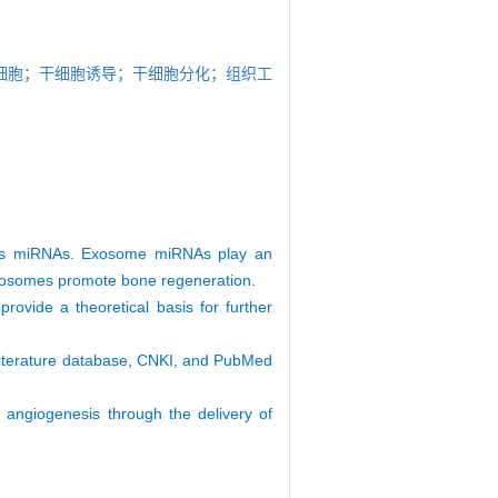
细胞；干细胞诱导；干细胞分化；组织工
ch as miRNAs. Exosome miRNAs play an
 exosomes promote bone regeneration.
ovide a theoretical basis for further
literature database, CNKI, and PubMed
 angiogenesis through the delivery of