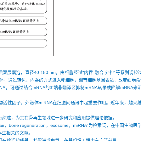
层囊泡，直径40-150 nm，由细胞经过“内吞-融合-外排”等系列调
讯的载体，通过转运、内吞的方式进入靶细胞，调节细胞基因表达，改变细胞命
RNA，可通过结合mRNA的3’端非翻译区抑制mRNA转录或降解mRN
活性因子，外泌体miRNA在细胞间通讯中起重要作用。近年来，越来越
进行综述，为其在骨再生领域进一步研究和应用提供理论依据。
air，bone regeneration，exosome，miRNA”为检索词，在中国
骨再生相关的文章。
A可有效调控成骨，并促进成血管，在骨组织工程中有广泛前景。