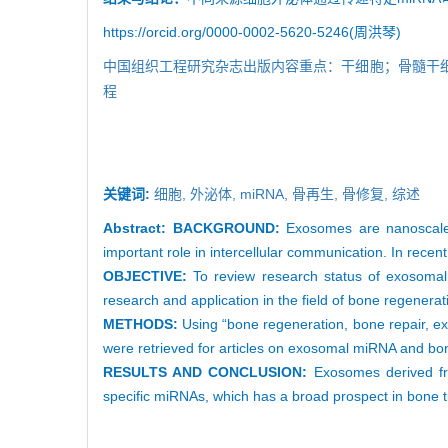
https://orcid.org/0000-0002-5620-5246(周洪琴)
中国组织工程研究杂志出版内容重点：干细胞；骨髓干
程
关键词:
细胞,
外泌体,
miRNA,
骨再生,
骨修复,
综述
Abstract:
BACKGROUND:
Exosomes are nanoscale 
important role in intercellular communication. In re
OBJECTIVE:
To review research status of exosomal
research and application in the field of bone regenerat
METHODS:
Using “bone regeneration, bone repair, 
were retrieved for articles on exosomal miRNA and bo
RESULTS AND CONCLUSION:
Exosomes derived fro
specific miRNAs, which has a broad prospect in bone t