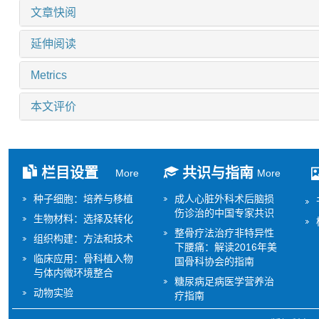
文章快阅
延伸阅读
Metrics
本文评价
栏目设置
共识与指南
More
More
种子细胞：培养与移植
成人心脏外科术后脑损
伤诊治的中国专家共识
生物材料：选择及转化
整骨疗法治疗非特异性
组织构建：方法和技术
下腰痛：解读2016年美
临床应用：骨科植入物
国骨科协会的指南
与体内微环境整合
糖尿病足病医学营养治
动物实验
疗指南