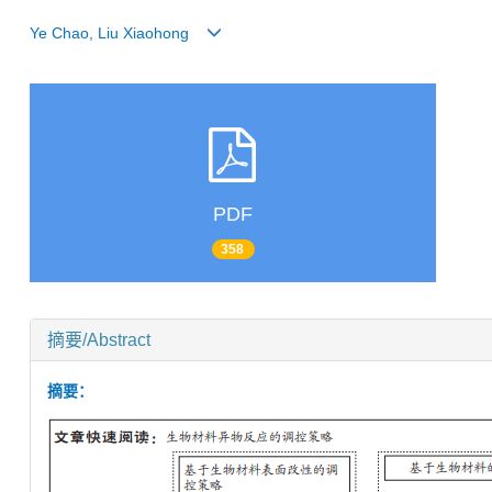
Ye Chao, Liu Xiaohong
PDF
358
摘要/Abstract
摘要：