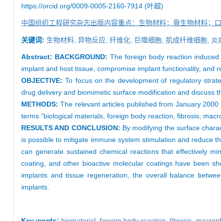
https://orcid.org/0009-0005-2160-7914 (叶超)
中国组织工程研究杂志出版内容重点：生物材料；骨生物材料；
关键词:
生物材料
,
异物反应
,
纤维化
,
巨噬细胞
,
肌成纤维细胞
,
炎
Abstract:
BACKGROUND:
The foreign body reaction induced b
implant and host tissue, compromise implant functionality, and r
OBJECTIVE:
To focus on the development of regulatory strateg
drug delivery and biomimetic surface modification and discuss t
METHODS:
The relevant articles published from January 200
terms “biological materials, foreign body reaction, fibrosis, macr
RESULTS AND CONCLUSION:
By modifying the surface charact
is possible to mitigate immune system stimulation and reduce the
can generate sustained chemical reactions that effectively min
coating, and other bioactive molecular coatings have been sh
implants and tissue regeneration, the overall balance betwe
implants.
Key words:
biomaterial
,
foreign body reaction
,
fibrosis
,
macrop