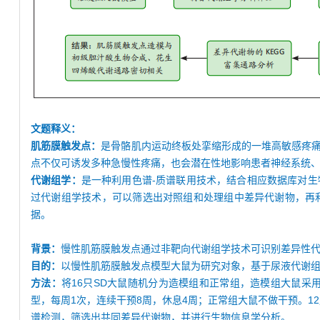
文题释义：
肌筋膜触发点：
是骨骼肌内运动终板处挛缩形成的一堆高敏感疼
点不仅可诱发多种急慢性疼痛，也会潜在性地影响患者神经系统
代谢组学：
是一种利用色谱-质谱联用技术，结合相应数据库对
过代谢组学技术，可以筛选出对照组和处理组中差异代谢物，再
据。
背景：
慢性肌筋膜触发点通过非靶向代谢组学技术可识别差异性
目的：
以慢性肌筋膜触发点模型大鼠为研究对象，基于尿液代谢
方法：
将16只SD大鼠随机分为造模组和正常组，造模组大鼠采用钝性
型，每周1次，连续干预8周，休息4周；正常组大鼠不做干预。1
谱检测，筛选出共同差异代谢物，并进行生物信息学分析。