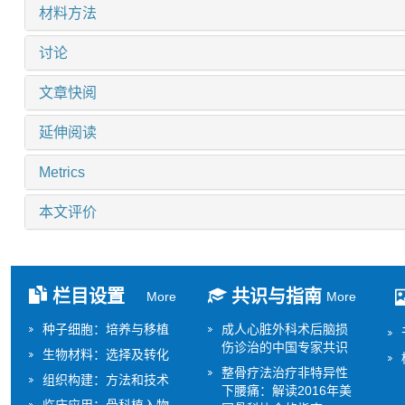
材料方法
讨论
文章快阅
延伸阅读
Metrics
本文评价
栏目设置
共识与指南
More
More
种子细胞：培养与移植
成人心脏外科术后脑损
伤诊治的中国专家共识
生物材料：选择及转化
整骨疗法治疗非特异性
组织构建：方法和技术
下腰痛：解读2016年美
临床应用：骨科植入物