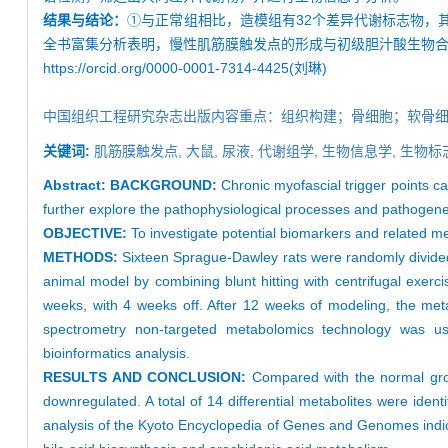
结果与结论：
①与正常组相比，造模组有32个差异代谢标志物，其
全书富集分析表明，慢性肌筋膜触发点的形成与初级胆汁酸生物
https://orcid.org/0000-0001-7314-4425(刘琳)
中国组织工程研究杂志出版内容重点：组织构建；骨细胞；软骨
关键词:
肌筋膜触发点,
大鼠,
尿液,
代谢组学,
生物信息学,
生物标
Abstract:
BACKGROUND:
Chronic myofascial trigger points c
further explore the pathophysiological processes and pathogenes
OBJECTIVE:
To investigate potential biomarkers and related m
METHODS:
Sixteen Sprague-Dawley rats were randomly divided
animal model by combining blunt hitting with centrifugal exerc
weeks, with 4 weeks off. After 12 weeks of modeling, the met
spectrometry non-targeted metabolomics technology was use
bioinformatics analysis.
RESULTS AND CONCLUSION:
Compared with the normal gro
downregulated. A total of 14 differential metabolites were iden
analysis of the Kyoto Encyclopedia of Genes and Genomes indicat