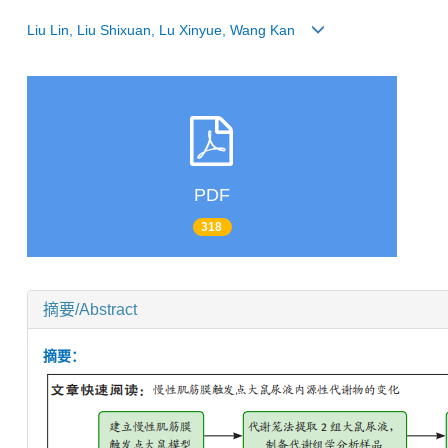
Liu Lin, Liu Shixuan, Lu Xinyue, Wang Kan
PDF
318
摘要/Abstract
摘要：