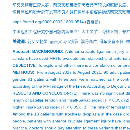
前交叉韧带正常人群，前交叉韧带损伤患者具有较长的髌腱长度、
髌骨高位和股骨滑车发育不良人群在运动中更容易损伤前交叉韧
https://orcid.org/0000-0002-1800-0514 (曾维鹏)
中国组织工程研究杂志出版内容重点：人工关节；骨植入物；脊
关键词:
前交叉韧带,
前交叉韧带撕裂,
髌骨高位,
滑车发育不良,
磁
Abstract:
BACKGROUND:
Anterior cruciate ligament injury i
scholars have used MRI to evaluate the relationship of anterior c
OBJECTIVE:
To explore whether there is a correlation of anterio
METHODS:
From August 2017 to August 2021, 90 adult patient
gender, 91 patients with knee pain were matched as the contro
according to the MRI image of the knee. According to Dejour class
RESULTS AND CONCLUSION:
(1) There was no significant dif
length of patellar tendon and Insall-Salvati index (P < 0.05). (
higher Insall-Salvati index (P < 0.05). (3) The rate of femoral t
Among the 13 patients with trochlear dysplasia in the case gr
people, patients with anterior cruciate ligament injury have long
practice, doctors should pay attention to these variants that may