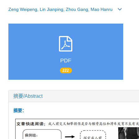
Zeng Weipeng, Lin Jianping, Zhou Gang, Mao Hanru
PDF
222
摘要/Abstract
摘要：