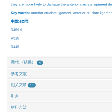
they are more likely to damage the anterior cruciate ligament du
Key words:
anterior cruciate ligament,
anterior cruciate ligamen
中图分类号:
R459.9
R318
R445
图/表（结果）
4
参考文献
相关文章
15
引言
材料方法