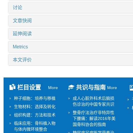
讨论
文章快阅
延伸阅读
Metrics
本文评价
栏目设置
共识与指南
More
More
种子细胞：培养与移植
成人心脏外科术后脑损
伤诊治的中国专家共识
生物材料：选择及转化
整骨疗法治疗非特异性
组织构建：方法和技术
下腰痛：解读2016年美
临床应用：骨科植入物
国骨科协会的指南
与体内微环境整合
糖尿病足病医学营养治