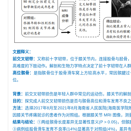
文题释义：
前交叉韧带：
又称前十字韧带，位于膝关节内，连接股骨与胫骨
高难度的下肢动作。解剖和生物力学特点决定了前十字韧带在人
高位髌骨：
是指髌骨位于股骨滑车窝上方较高水平，常因髌腱过长引起，其判断
位。
背景：
前交叉韧带损伤是年轻人群中常见的运动伤，膝关节的解剖
目的：
探究成人前交叉韧带损伤是否与髌骨高位和滑车发育不良
方法：
选择2017年8月至2021年8月海南省人民医院(海南医
因膝关节疼痛就诊的患者作为对照组。根据膝关节 MRI 图像，测量髌腱和
结果与结论：
①两组髌骨长度差异无显著性意义(P > 0.05)，但髌腱长度
③病例组股骨滑车发育不良率(14%)显著高于对照组(4%)，差异有