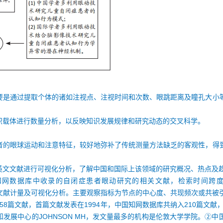
要是通过提取个体的诸如注视点、注视时间和次数、眼跳距离及瞳孔大小
识载体进行数量分析，以反映知识发展规律和研究动态的交叉科学。
者的眼球运动和注意特征，较好地弥补了传统测量方法缺乏的客观性，得
英文文献进行可视化分析，了解中国和国际上该领域的研究概况、热点及
、中国知网数据库中收录的自闭症患者眼动研究的相关文献，检索时间跨度为
节点信息开展文献计量及可视化分析。主要观察指标为节点的中心度、共现频次或共
纳入1 458篇文献，首篇文献发表在1994年，中国知网数据库共纳入210篇
发展中心的JOHNSON MH，发文量最多的机构是伦敦大学学院。②