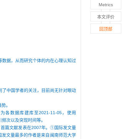
Metrics
本文评价
回顶部
等数据，从而研究个体的内在心理认知过
到了中国学者的关注，目前尚无针对眼动
趋势。
各数据库建库至2021-11-05，使用
被引频次以及突现时间等。
文献，首篇文献发表在2007年。①国际发文量
中国发文量最多的作者是来自闽南师范大学