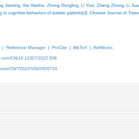
g Jiaming, Xia Haisha, Zhong Dongling, Li Yuxi, Zheng Zhong, Li Juan,
ing in cognitive behaviors of autistic patients[J]. Chinese Journal of Ti
|
Reference Manager
|
ProCite
|
BibTeX
|
RefWorks
er.com/CN/10.12307/2022.938
er.com/CN/Y2022/V26/I35/5724