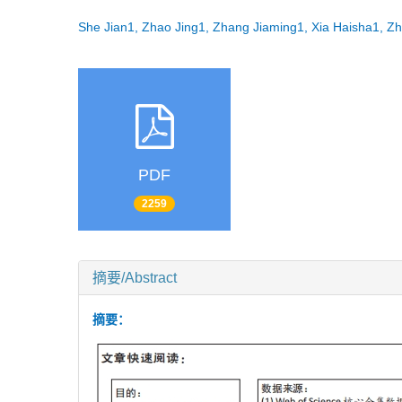
She Jian1, Zhao Jing1, Zhang Jiaming1, Xia Haisha1, Z
PDF
2259
摘要/Abstract
摘要：