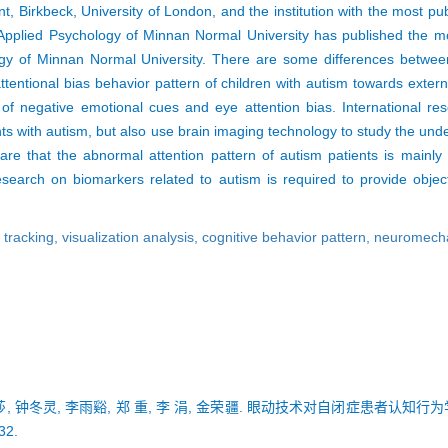
, Birkbeck, University of London, and the institution with the most pub
Applied Psychology of Minnan Normal University has published the mos
ology of Minnan Normal University. There are some differences betwee
entional bias behavior pattern of children with autism towards externa
 of negative emotional cues and eye attention bias. International re
ants with autism, but also use brain imaging technology to study the u
are that the abnormal attention pattern of autism patients is mainly 
esearch on biomarkers related to autism is required to provide object
 tracking,
visualization analysis,
cognitive behavior pattern,
neuromech
夏海莎, 钟冬灵, 李雨谿, 郑 重, 李 涓, 金荣疆. 眼动技术对自闭症患者认知
32.