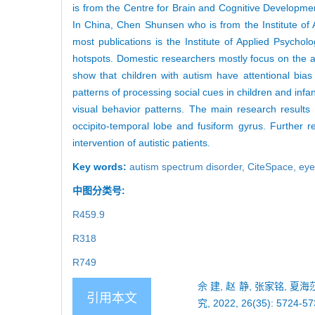
is from the Centre for Brain and Cognitive Development
In China, Chen Shunsen who is from the Institute of 
most publications is the Institute of Applied Psych
hotspots. Domestic researchers mostly focus on the att
show that children with autism have attentional bias
patterns of processing social cues in children and inf
visual behavior patterns. The main research results 
occipito-temporal lobe and fusiform gyrus. Further r
intervention of autistic patients.
Key words:
autism spectrum disorder,
CiteSpace,
eye
中图分类号:
R459.9
R318
R749
佘 建, 赵 静, 张家铭, 
引用本文
究, 2022, 26(35): 5724-57