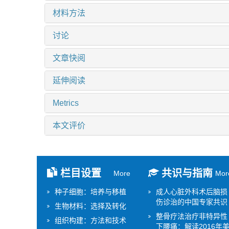
材料方法
讨论
文章快阅
延伸阅读
Metrics
本文评价
栏目设置
共识与指南
More
Mor
种子细胞：培养与移植
成人心脏外科术后脑损
伤诊治的中国专家共识
生物材料：选择及转化
整骨疗法治疗非特异性
组织构建：方法和技术
下腰痛：解读2016年