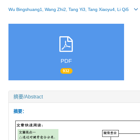
Wu Bingshuang1, Wang Zhi2, Tang Yi3, Tang Xiaoyu4, Li Qi5
PDF
932
摘要/Abstract
摘要：