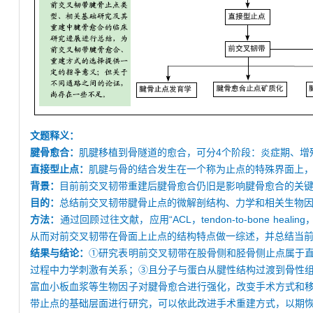
文题释义：
腱骨愈合：
肌腱移植到骨隧道的愈合，可分4个阶段：炎症期、增
直接型止点：
肌腱与骨的结合发生在一个称为止点的特殊界面上
背景：
目前前交叉韧带重建后腱骨愈合仍旧是影响腱骨愈合的关
目的：
总结前交叉韧带腱骨止点的微解剖结构、力学和相关生物
方法：
通过回顾过往文献，应用“ACL，tendon-to-bone healin
从而对前交叉韧带在骨面上止点的结构特点做一综述，并总结当
结果与结论：
①研究表明前交叉韧带在股骨侧和胫骨侧止点属于
过程中力学刺激有关系；③且分子与蛋白从腱性结构过渡到骨性
富血小板血浆等生物因子对腱骨愈合进行强化，改变手术方式和
带止点的基础层面进行研究，可以依此改进手术重建方式，以期