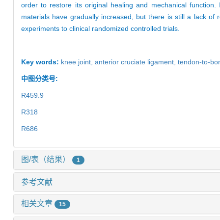
order to restore its original healing and mechanical function.
materials have gradually increased, but there is still a lack of r
experiments to clinical randomized controlled trials.
Key words:
knee joint,
anterior cruciate ligament,
tendon-to-bo
中图分类号:
R459.9
R318
R686
图/表（结果）
1
参考文献
相关文章
15