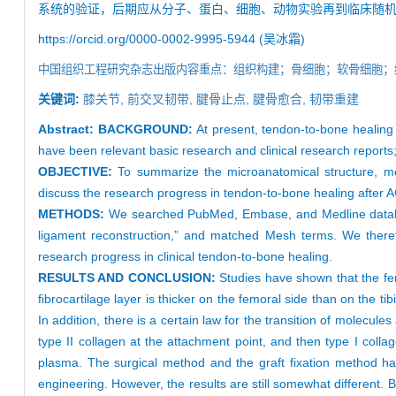
系统的验证，后期应从分子、蛋白、细胞、动物实验再到临床随
https://orcid.org/0000-0002-9995-5944 (吴冰霜)
中国组织工程研究杂志出版内容重点：组织构建；骨细胞；软骨细胞；
关键词:
膝关节,
前交叉韧带,
腱骨止点,
腱骨愈合,
韧带重建
Abstract:
BACKGROUND:
At present, tendon-to-bone healing a
have been relevant basic research and clinical research reports; h
OBJECTIVE:
To summarize the microanatomical structure, mec
discuss the research progress in tendon-to-bone healing after A
METHODS:
We searched PubMed, Embase, and Medline database
ligament reconstruction,” and matched Mesh terms. We theref
research progress in clinical tendon-to-bone healing.
RESULTS AND CONCLUSION:
Studies have shown that the fem
fibrocartilage layer is thicker on the femoral side than on the t
In addition, there is a certain law for the transition of molecul
type II collagen at the attachment point, and then type I colla
plasma. The surgical method and the graft fixation method h
engineering. However, the results are still somewhat different. 