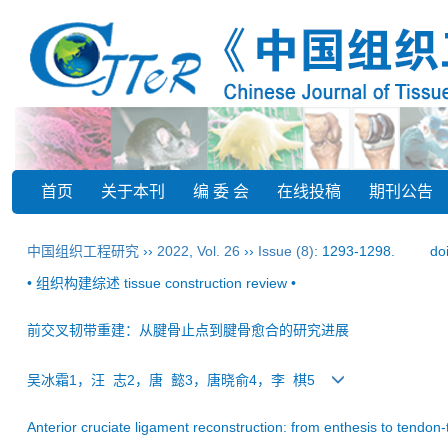
首页
关于本刊
编 委 会
在线投稿
期刊公告
中国组织工程研究
››
2022
,
Vol. 26
››
Issue (8)
: 1293-1298.
do
• 组织构建综述 tissue construction review •
前交叉韧带重建：从腱骨止点到腱骨愈合的研究进展
吴冰霜1，汪 志2，唐 懿3，唐晓俞4，李 棋5
Anterior cruciate ligament reconstruction: from enthesis to tendon